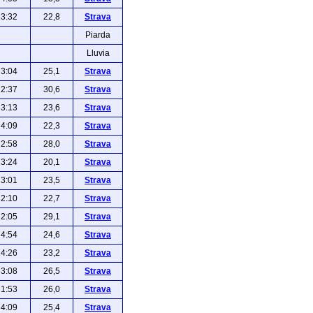
3:32
22,8
Strava
Piarda
Lluvia
3:04
25,1
Strava
2:37
30,6
Strava
3:13
23,6
Strava
4:09
22,3
Strava
2:58
28,0
Strava
3:24
20,1
Strava
3:01
23,5
Strava
2:10
22,7
Strava
2:05
29,1
Strava
4:54
24,6
Strava
4:26
23,2
Strava
3:08
26,5
Strava
1:53
26,0
Strava
4:09
25,4
Strava