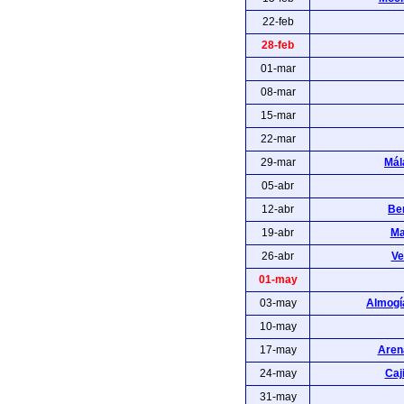
22-feb
28-feb
01-mar
08-mar
15-mar
22-mar
29-mar
Mál
05-abr
12-abr
Ben
19-abr
Ma
26-abr
Ve
01-may
03-may
Almogía
10-may
17-may
Arena
24-may
Caj
31-may