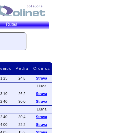
Rutas
iempo
Media
Crónica
1:25
24,8
Strava
Lluvia
3:10
26,2
Strava
2:40
30,0
Strava
Lluvia
2:40
30,4
Strava
4:00
22,2
Strava
4:05
15,3
Strava