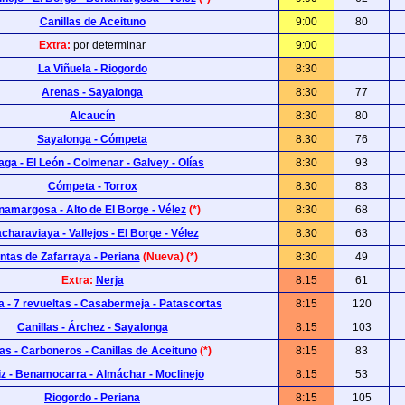
Canillas de Aceituno
9:00
80
Extra:
por determinar
9:00
La Viñuela - Riogordo
8:30
Arenas - Sayalonga
8:30
77
Alcaucín
8:30
80
Sayalonga - Cómpeta
8:30
76
aga - El León - Colmenar - Galvey - Olías
8:30
93
Cómpeta - Torrox
8:30
83
amargosa - Alto de El Borge - Vélez
(*)
8:30
68
charaviaya - Vallejos - El Borge - Vélez
8:30
63
ntas de Zafarraya - Periana
(Nueva)
(*)
8:30
49
Extra:
Nerja
8:15
61
 - 7 revueltas - Casabermeja - Patascortas
8:15
120
Canillas - Árchez - Sayalonga
8:15
103
s - Carboneros - Canillas de Aceituno
(*)
8:15
83
iz - Benamocarra - Almáchar - Moclinejo
8:15
53
Riogordo - Periana
8:15
105