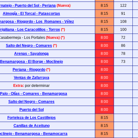
rnatejo - Puerto del Sol - Periana
(Nueva)
8:15
122
Almogía - El Torcal - Patascortas
8:15
91
argosa - Riogordo - Los Romanes - Vélez
8:15
108
rigiliana - Los Caracolillos - Torrox
(*)
8:15
100
asabermeja - Los Portales
(Nueva) (*)
8:00
72
Salto del Negro - Comares
(*)
8:00
86
Arenas - Sayalonga
8:00
78
Benamargosa - El Borge - Moclinejo
8:00
73
Periana - Riogordo
(*)
8:00
Ventas de Zafarraya
8:00
Extra:
por determinar
8:00
 Palo - Olías - Comares - Benamargosa
8:00
Salto del Negro - Comares
8:00
Puerto del Sol
8:00
Forteleza de Los Castillejos
8:15
Canillas de Aceituno
8:15
clinejo - Benamargosa - Benamocarra
8:15