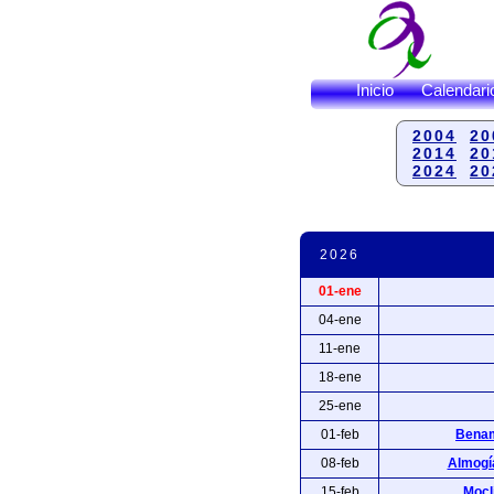
Inicio
Calendari
2004
20
2014
20
2024
20
2026
01-ene
04-ene
11-ene
18-ene
25-ene
01-feb
Benam
08-feb
Almogía
15-feb
Mocl