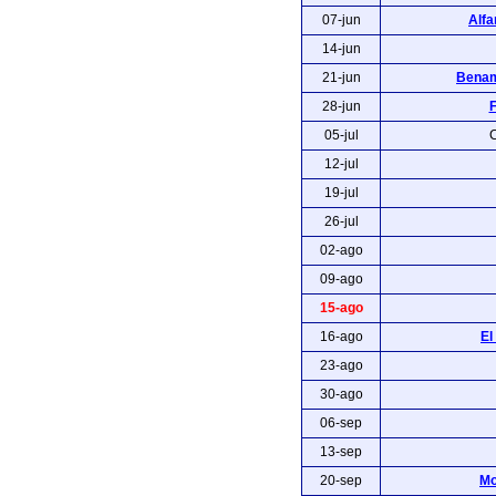
07-jun
Alfa
14-jun
21-jun
Benam
28-jun
F
05-jul
C
12-jul
19-jul
26-jul
02-ago
09-ago
15-ago
16-ago
El
23-ago
30-ago
06-sep
13-sep
20-sep
Mo