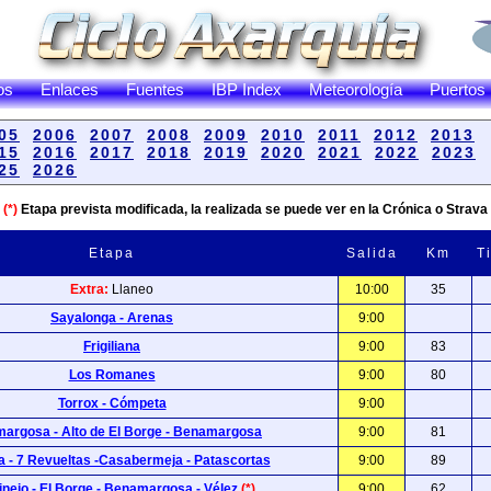
os
Enlaces
Fuentes
IBP Index
Meteorología
Puertos
05
2006
2007
2008
2009
2010
2011
2012
2013
15
2016
2017
2018
2019
2020
2021
2022
2023
25
2026
(*)
Etapa prevista modificada, la realizada se puede ver en la Crónica o Strava
Etapa
Salida
Km
T
Extra:
Llaneo
10:00
35
Sayalonga - Arenas
9:00
Frigiliana
9:00
83
Los Romanes
9:00
80
Torrox - Cómpeta
9:00
argosa - Alto de El Borge - Benamargosa
9:00
81
 - 7 Revueltas -Casabermeja - Patascortas
9:00
89
inejo - El Borge - Benamargosa - Vélez
(*)
9:00
62