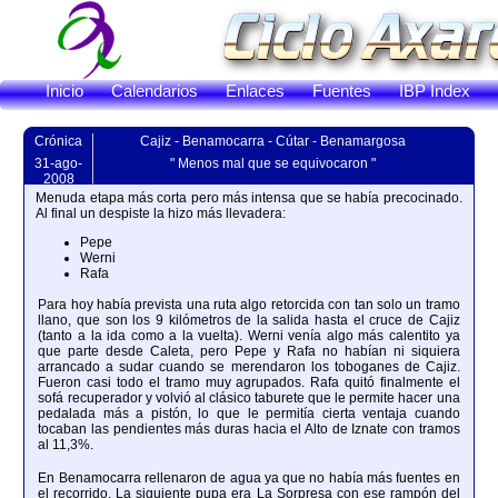
Inicio
Calendarios
Enlaces
Fuentes
IBP Index
Crónica
Cajiz - Benamocarra - Cútar - Benamargosa
31-ago-
" Menos mal que se equivocaron "
2008
Menuda etapa más corta pero más intensa que se había precocinado.
Al final un despiste la hizo más llevadera:
Pepe
Werni
Rafa
Para hoy había prevista una ruta algo retorcida con tan solo un tramo
llano, que son los 9 kilómetros de la salida hasta el cruce de Cajiz
(tanto a la ida como a la vuelta). Werni venía algo más calentito ya
que parte desde Caleta, pero Pepe y Rafa no habían ni siquiera
arrancado a sudar cuando se merendaron los toboganes de Cajiz.
Fueron casi todo el tramo muy agrupados. Rafa quitó finalmente el
sofá recuperador y volvió al clásico taburete que le permite hacer una
pedalada más a pistón, lo que le permitía cierta ventaja cuando
tocaban las pendientes más duras hacia el Alto de Iznate con tramos
al 11,3%.
En Benamocarra rellenaron de agua ya que no había más fuentes en
el recorrido. La siguiente pupa era La Sorpresa con ese rampón del