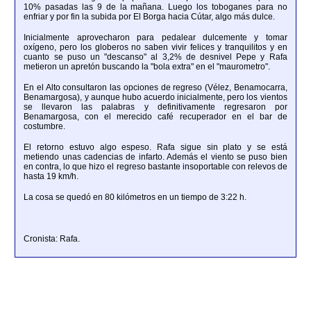
10% pasadas las 9 de la mañana. Luego los toboganes para no
enfriar y por fin la subida por El Borga hacia Cútar, algo más dulce.
Inicialmente aprovecharon para pedalear dulcemente y tomar
oxígeno, pero los globeros no saben vivir felices y tranquilitos y en
cuanto se puso un "descanso" al 3,2% de desnivel Pepe y Rafa
metieron un apretón buscando la "bola extra" en el "maurometro".
En el Alto consultaron las opciones de regreso (Vélez, Benamocarra,
Benamargosa), y aunque hubo acuerdo inicialmente, pero los vientos
se llevaron las palabras y definitivamente regresaron por
Benamargosa, con el merecido café recuperador en el bar de
costumbre.
El retorno estuvo algo espeso. Rafa sigue sin plato y se está
metiendo unas cadencias de infarto. Además el viento se puso bien
en contra, lo que hizo el regreso bastante insoportable con relevos de
hasta 19 km/h.
La cosa se quedó en 80 kilómetros en un tiempo de 3:22 h.
Cronista: Rafa.