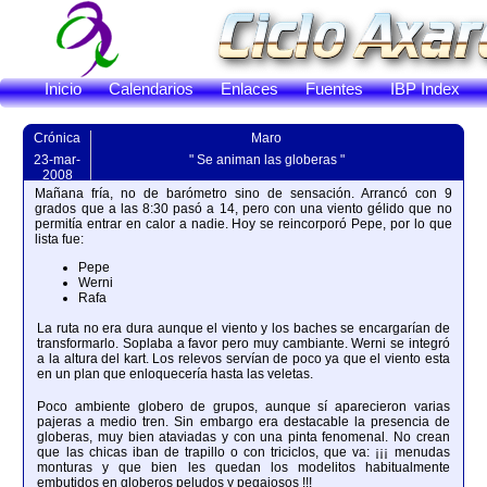
Inicio
Calendarios
Enlaces
Fuentes
IBP Index
Crónica
Maro
23-mar-
" Se animan las globeras "
2008
Mañana fría, no de barómetro sino de sensación. Arrancó con 9
grados que a las 8:30 pasó a 14, pero con una viento gélido que no
permitía entrar en calor a nadie. Hoy se reincorporó Pepe, por lo que
lista fue:
Pepe
Werni
Rafa
La ruta no era dura aunque el viento y los baches se encargarían de
transformarlo. Soplaba a favor pero muy cambiante. Werni se integró
a la altura del kart. Los relevos servían de poco ya que el viento esta
en un plan que enloquecería hasta las veletas.
Poco ambiente globero de grupos, aunque sí aparecieron varias
pajeras a medio tren. Sin embargo era destacable la presencia de
globeras, muy bien ataviadas y con una pinta fenomenal. No crean
que las chicas iban de trapillo o con triciclos, que va: ¡¡¡ menudas
monturas y que bien les quedan los modelitos habitualmente
embutidos en globeros peludos y pegajosos !!!