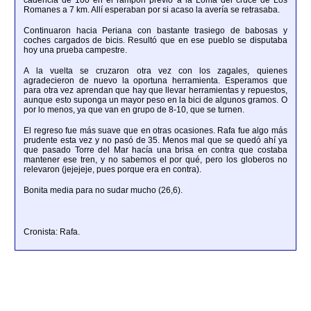
cadencia de 100 en el rampón previo a la Loma del cruce de Los
Romanes a 7 km. Allí esperaban por si acaso la avería se retrasaba.
Continuaron hacia Periana con bastante trasiego de babosas y
coches cargados de bicis. Resultó que en ese pueblo se disputaba
hoy una prueba campestre.
A la vuelta se cruzaron otra vez con los zagales, quienes
agradecieron de nuevo la oportuna herramienta. Esperamos que
para otra vez aprendan que hay que llevar herramientas y repuestos,
aunque esto suponga un mayor peso en la bici de algunos gramos. O
por lo menos, ya que van en grupo de 8-10, que se turnen.
El regreso fue más suave que en otras ocasiones. Rafa fue algo más
prudente esta vez y no pasó de 35. Menos mal que se quedó ahí ya
que pasado Torre del Mar hacía una brisa en contra que costaba
mantener ese tren, y no sabemos el por qué, pero los globeros no
relevaron (jejejeje, pues porque era en contra).
Bonita media para no sudar mucho (26,6).
Cronista: Rafa.