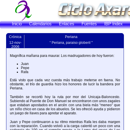
Inicio
Calendarios
Enlaces
Fuentes
IBP Index
Crónica
Periana
12-nov-
“ Periana, paraiso globeril "
2006
Magnífica mañana para maurar. Los madrugadores de hoy fueron:
Juan
Pepe
Rafa
Está visto que cada vez cuesta más trabajo meterse en faena. No
obstante, el trío de guardia hizo los honores de lucir la bandera por
Periana.
También se recortó hoy la ruta por mor del Unicaja-Baloncesto.
Subiendo al Puente de Don Manuel se encontraron con unos zagales
que estaban apostados en el arcén con una biela más “meneo” que
un niño chico en casa de los abuelos. Se les ofreció ayuda y pidieron
un juego de llaves para apretar el aparato.
Juan y Pepe continuaron a su ritmo mientras Rafa les daba margen
con la reparación. Cuando volvió a la carga calentó un poco con una