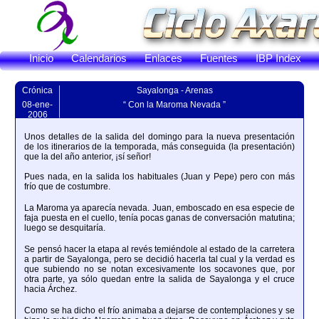
Inicio
Calendarios
Enlaces
Fuentes
IBP Index
Crónica
Sayalonga - Arenas
08-ene-
“ Con la Maroma Nevada ”
2006
Unos detalles de la salida del domingo para la nueva presentación
de los itinerarios de la temporada, más conseguida (la presentación)
que la del año anterior, ¡sí señor!
Pues nada, en la salida los habituales (Juan y Pepe) pero con más
frío que de costumbre.
La Maroma ya aparecía nevada. Juan, emboscado en esa especie de
faja puesta en el cuello, tenía pocas ganas de conversación matutina;
luego se desquitaría.
Se pensó hacer la etapa al revés temiéndole al estado de la carretera
a partir de Sayalonga, pero se decidió hacerla tal cual y la verdad es
que subiendo no se notan excesivamente los socavones que, por
otra parte, ya sólo quedan entre la salida de Sayalonga y el cruce
hacia Árchez.
Como se ha dicho el frío animaba a dejarse de contemplaciones y se