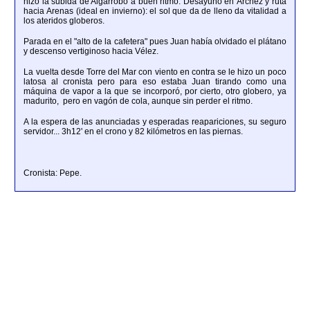
hizo la subida de Algarrobo a buen ritmo. Desayuno en Árchez y ruta
hacia Arenas (ideal en invierno): el sol que da de lleno da vitalidad a
los ateridos globeros.
Parada en el "alto de la cafetera" pues Juan había olvidado el plátano
y descenso vertiginoso hacia Vélez.
La vuelta desde Torre del Mar con viento en contra se le hizo un poco
latosa al cronista pero para eso estaba Juan tirando como una
máquina de vapor a la que se incorporó, por cierto, otro globero, ya
madurito, pero en vagón de cola, aunque sin perder el ritmo.
A la espera de las anunciadas y esperadas reapariciones, su seguro
servidor... 3h12' en el crono y 82 kilómetros en las piernas.
Cronista: Pepe.